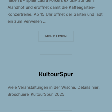
neuen EP spielt Laura Folkers exlusiv auf dem
Alandhof und eröffnet damit die Kaffeegarten-
Konzertreihe. Ab 15 Uhr öffnet der Garten und lädt
ein zum Verweilen …
ÜBER „ERSTES KAFFEEGARTENKO
MEHR
LESEN
KultourSpur
Viele Veranstaltungen in der Wische. Details hier:
Broschuere_KultourSpur_2025