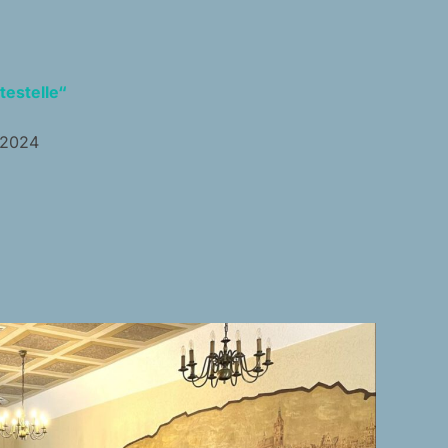
testelle“
 2024