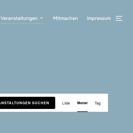
Veranstaltungen
Mitmachen
Impressum
SEI
V
ANSTALTUNGEN SUCHEN
Monat
Liste
Tag
e
r
a