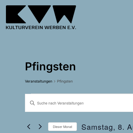
Zum
Inhalt
springen
Pfingsten
Veranstaltungen
Pfingsten
Veranstaltungen
V
B
e
i
t
r
Samstag, 8. A
t
Dieser Monat