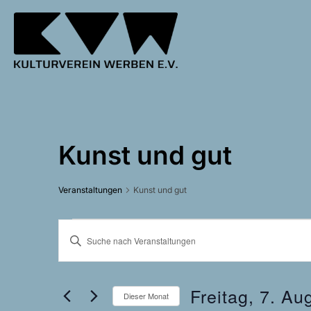
Zum
Inhalt
springen
Kunst und gut
Veranstaltungen
Kunst und gut
Veranstaltungen
V
B
e
i
t
r
Freitag, 7. Au
t
Dieser Monat