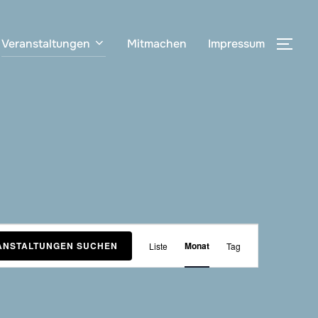
Veranstaltungen
Mitmachen
Impressum
SEI
V
ANSTALTUNGEN SUCHEN
Monat
Liste
Tag
e
r
a