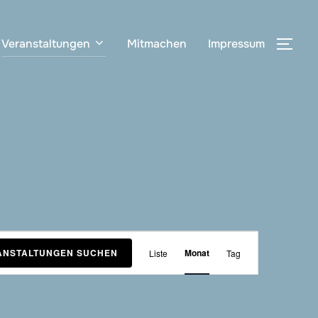
Veranstaltungen
Mitmachen
Impressum
SEI
V
ANSTALTUNGEN SUCHEN
Monat
Liste
Tag
e
r
a