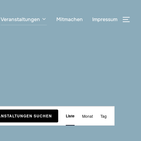
Veranstaltungen
Mitmachen
Impressum
SEI
V
ANSTALTUNGEN SUCHEN
Liste
Monat
Tag
e
r