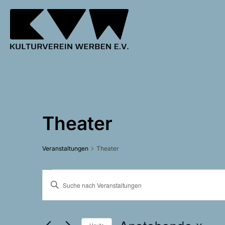
Zum
Inhalt
springen
Theater
Veranstaltungen
Theater
Veranstaltungen
V
B
e
i
t
r
Anstehende
t
Heute