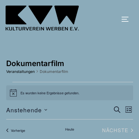
Zum
Inhalt
SEIT
springen
Dokumentarfilm
Veranstaltungen
Dokumentarfilm
Veranstaltungen
Es wurden keine Ergebnisse gefunden.
H
i
n
V
Anstehende
V
w
SUCHE
LISTE
e
D
i
e
e
s
a
r
VE
Heute
NÄCHSTE
Veranstaltungen
Vorherige
r
t