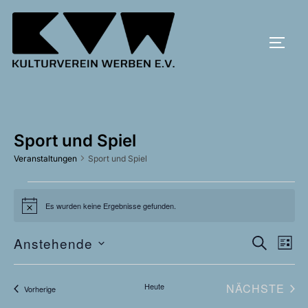
Zum
Inhalt
SEIT
springen
Sport und Spiel
Veranstaltungen
Sport und Spiel
Veranstaltungen
Es wurden keine Ergebnisse gefunden.
H
i
n
V
Anstehende
V
w
SUCHE
LISTE
e
D
i
e
e
s
a
r
VE
Heute
NÄCHSTE
Veranstaltungen
Vorherige
r
t