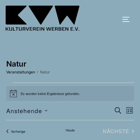
Zum
Inhalt
SEIT
springen
Natur
Veranstaltungen
Natur
Veranstaltungen
Es wurden keine Ergebnisse gefunden.
H
i
n
V
Anstehende
V
w
SUCHE
LISTE
e
D
i
e
e
s
a
r
VE
Heute
NÄCHSTE
Veranstaltungen
Vorherige
r
t