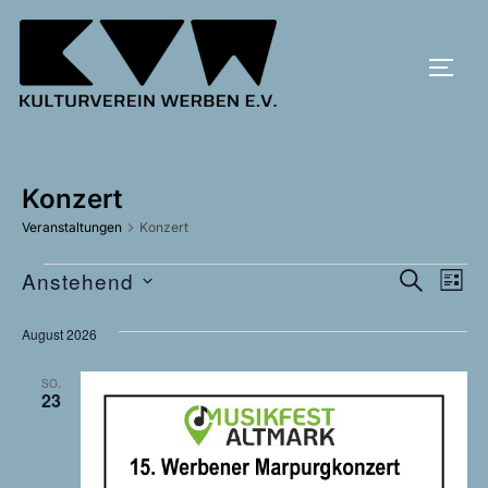
Zum
Inhalt
SEIT
springen
Konzert
Veranstaltungen
Konzert
V
Anstehend
Veranstaltungen
V
SUCHE
LISTE
D
e
e
August 2026
a
r
r
t
a
SO.
23
u
a
n
m
s
n
w