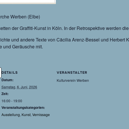
irche Werben (Elbe)
tten der Graffiti-Kunst in Köln. In der Retrospektive werden di
ichte und andere Texte von Cäcilia Arenz-Bessel und Herbert 
e und Geräusche mit.
DETAILS
VERANSTALTER
Datum:
Kulturverein Werben
Samstag, 6. Juni, 2026
Zeit:
16:00 - 19:00
Veranstaltungskategorien:
Ausstellung
,
Kunst
,
Vernissage