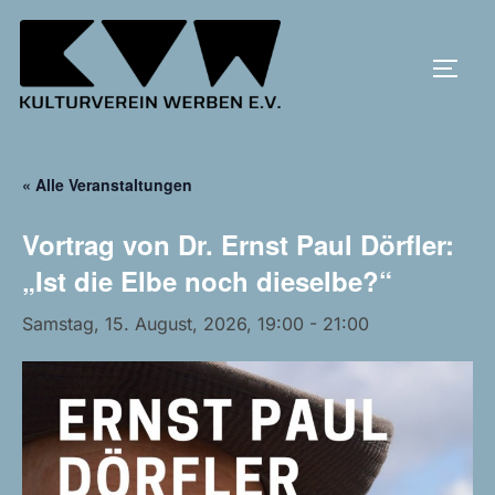
Zum
Inhalt
SEIT
springen
« Alle Veranstaltungen
Vortrag von Dr. Ernst Paul Dörfler:
„Ist die Elbe noch dieselbe?“
Samstag, 15. August, 2026, 19:00
-
21:00