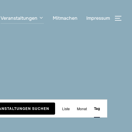
Veranstaltungen
Mitmachen
Impressum
SEI
V
ANSTALTUNGEN SUCHEN
Tag
Liste
Monat
e
r