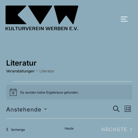
Zum
Inhalt
SEIT
springen
Literatur
Veranstaltungen
Literatur
Veranstaltungen
Es wurden keine Ergebnisse gefunden.
H
i
n
V
Anstehende
V
w
SUCHE
LISTE
e
D
i
e
e
s
a
r
VE
Heute
NÄCHSTE
Veranstaltungen
Vorherige
r
t