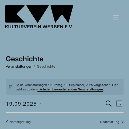
Zum
Inhalt
SEIT
springen
Geschichte
Veranstaltungen
Geschichte
Veranstaltungen
Keine Veranstaltungen für Freitag, 19. September, 2025 vorgesehen. Hier
H
geht es zu den
.
nächsten bevorstehenden Veranstaltungen
für
i
n
w
V
19.09.2025
V
SUCHE
Freitag,
TAG
e
i
D
e
e
s
19.
a
r
Vorheriger Tag
Nächster Tag
t