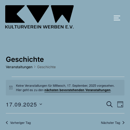
Zum
Inhalt
SEIT
springen
Geschichte
Veranstaltungen
Geschichte
Veranstaltungen
Keine Veranstaltungen für Mittwoch, 17. September, 2025 vorgesehen.
H
Hier geht es zu den
.
nächsten bevorstehenden Veranstaltungen
für
i
n
w
V
17.09.2025
V
SUCHE
Mittwoch,
TAG
e
i
D
e
e
s
17.
a
r
Vorheriger Tag
Nächster Tag
t