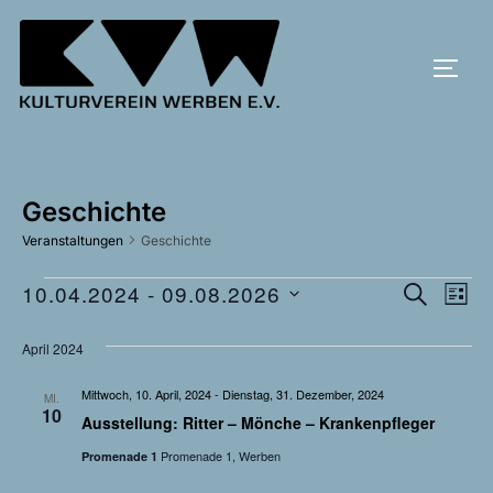
Zum
Inhalt
SEIT
springen
Geschichte
Veranstaltungen
Geschichte
V
10.04.2024
 - 
09.08.2026
Veranstaltungen
V
SUCHE
LISTE
D
e
e
April 2024
a
r
r
t
Mittwoch, 10. April, 2024
-
Dienstag, 31. Dezember, 2024
a
MI.
10
u
Ausstellung: Ritter – Mönche – Krankenpfleger
a
n
m
Promenade 1, Werben
Promenade 1
s
n
w