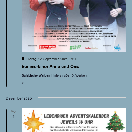
H
Freitag, 12. September, 2025, 19:00
e
Sommerkino: Anna und Oma
r
v
Hinterstraße 10, Werben
Salzkirche Werben
o
r
€5
g
e
h
Dezember 2025
o
b
e
n
MO.
1