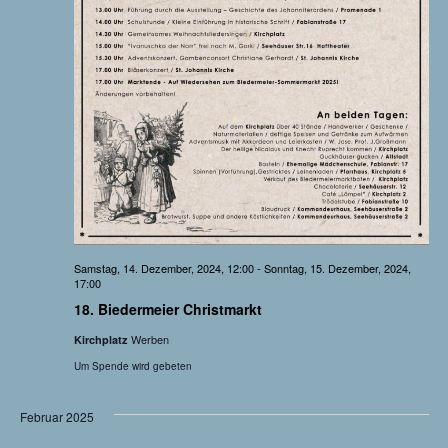
g
a
t
i
o
n
Samstag, 14. Dezember, 2024, 12:00
-
Sonntag, 15. Dezember, 2024,
17:00
18. Biedermeier Christmarkt
Werben
Kirchplatz
Um Spende wird gebeten
Februar 2025