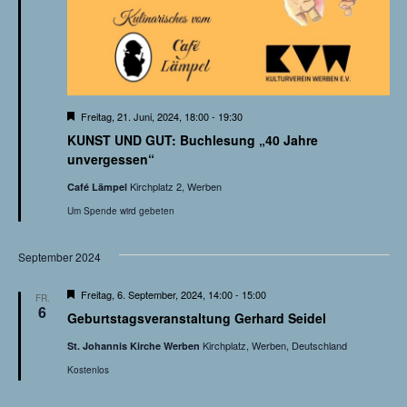
S
e
u
n
c
-
h
N
H
Freitag, 21. Juni, 2024, 18:00
-
19:30
e
KUNST UND GUT: Buchlesung „40 Jahre
a
r
e
v
unvergessen“
o
v
r
Kirchplatz 2, Werben
u
Café Lämpel
g
i
e
Um Spende wird gebeten
h
n
g
o
b
September 2024
a
d
e
n
t
H
Freitag, 6. September, 2024, 14:00
-
15:00
FR.
A
e
6
Geburtstagsveranstaltung Gerhard Seidel
r
i
v
n
Kirchplatz, Werben, Deutschland
St. Johannis Kirche Werben
o
o
r
Kostenlos
g
s
n
e
h