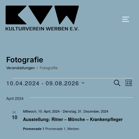
Zum
Inhalt
SEIT
springen
Fotografie
Veranstaltungen
Fotografie
V
10.04.2024
 - 
09.08.2026
Veranstaltungen
V
SUCHE
LISTE
D
e
e
April 2024
a
r
r
t
Mittwoch, 10. April, 2024
-
Dienstag, 31. Dezember, 2024
a
MI.
10
u
Ausstellung: Ritter – Mönche – Krankenpfleger
a
n
m
Promenade 1, Werben
Promenade 1
s
n
w