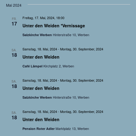
t
ä
Mai 2024
s
h
a
Freitag, 17. Mai, 2024, 18:00
FR.
t
l
17
l
Unter den Weiden *Vernissage
e
a
t
Hinterstraße 10, Werben
Salzkirche Werben
n
u
l
.
Samstag, 18. Mai, 2024
-
Montag, 30. September, 2024
SA.
n
18
Unter den Weiden
t
g
Kirchplatz 2, Werben
Café Lämpel
u
A
Samstag, 18. Mai, 2024
-
Montag, 30. September, 2024
SA.
n
n
18
Unter den Weiden
s
g
Hinterstraße 10, Werben
Salzkirche Werben
i
e
Samstag, 18. Mai, 2024
-
Montag, 30. September, 2024
SA.
c
18
Unter den Weiden
n
h
Marktplatz 13, Werben
Pension Roter Adler
t