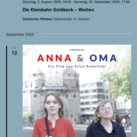
Samstag, 2. August, 2025, 16:00
-
Samstag, 20. September, 2025, 17:00
i
Die Kleinbahn Goldbeck – Werben
c
Hinterstraße 10, Werben
Salzkirche Werben
h
September 2025
t
FR.
12
e
n
,
N
a
v
i