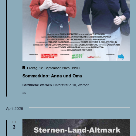
g
a
t
i
o
H
Freitag, 12. September, 2025, 19:00
n
e
Sommerkino: Anna und Oma
r
v
Hinterstraße 10, Werben
Salzkirche Werben
o
r
€5
g
e
h
April 2026
o
b
e
n
FR.
3