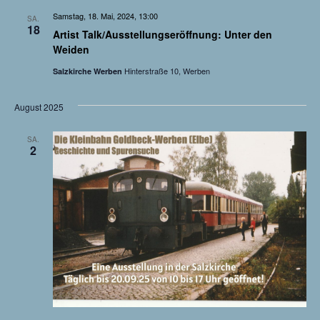
S
Samstag, 18. Mai, 2024, 13:00
e
SA.
18
u
Artist Talk/Ausstellungseröffnung: Unter den
n
Weiden
c
-
Hinterstraße 10, Werben
Salzkirche Werben
h
N
August 2025
a
e
v
SA.
u
2
i
n
g
a
d
t
A
i
n
o
s
n