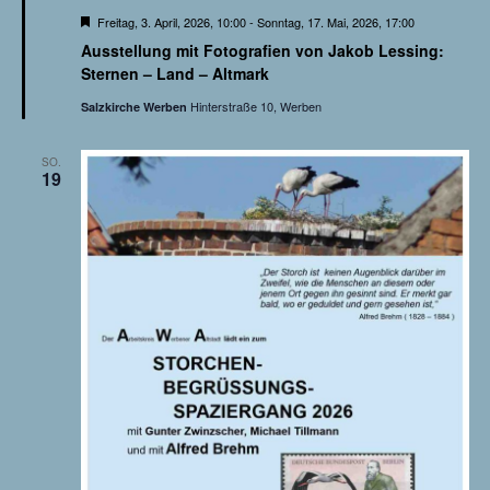
H
Freitag, 3. April, 2026, 10:00
-
Sonntag, 17. Mai, 2026, 17:00
e
Ausstellung mit Fotografien von Jakob Lessing:
r
v
Sternen – Land – Altmark
o
r
Hinterstraße 10, Werben
Salzkirche Werben
g
e
h
SO.
o
19
b
e
n